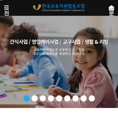
본
문
전
문
바
체
자
로
메
전
가
뉴
송
기
열
기
간식사업 / 영양케어사업 / 교구사업 / 생활 & 리빙
교육지원사업으로 초등학교 유치원을
대상으로 서비스를 제공하고 있습니다.