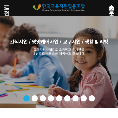
본
문
전
문
바
체
자
로
메
전
가
뉴
송
기
열
기
간식사업 / 영양케어사업 / 교구사업 / 생활 & 리빙
교육지원사업으로 초등학교 유치원을
대상으로 서비스를 제공하고 있습니다.