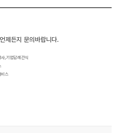
 언제든지 문의바랍니다.
행사,기업답례간식
스
서비스