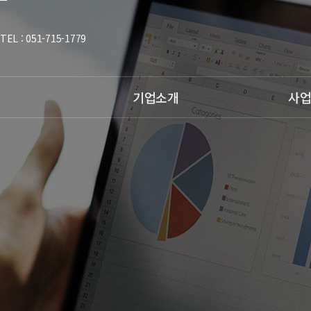
본
문
바
TEL : 051-715-1779
로
가
기
기업소개
사
법인소개
간식사업
연혁
영양케어사업
CI/BI소개
교구사업
오시는길
생활&리빙