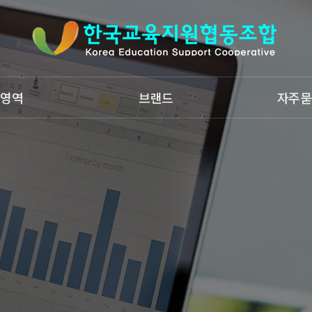
업영역
브랜드
자주묻
야미타임
교육지원커머스
엔젤홈스